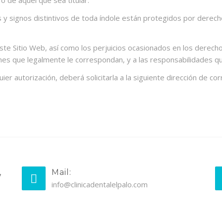
 de aquel que sea titular.
 signos distintivos de toda índole están protegidos por derechos
este Sitio Web, así como los perjuicios ocasionados en los derecho
ones que legalmente le correspondan, y a las responsabilidades q
r autorización, deberá solicitarla a la siguiente dirección de cor
,
Mail:
info@clinicadentalelpalo.com