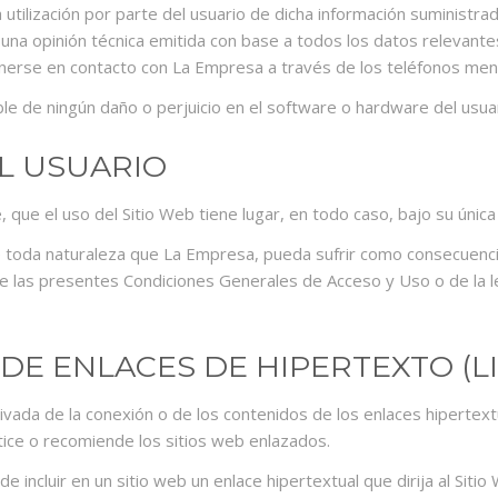
a utilización por parte del usuario de dicha información suministr
 una opinión técnica emitida con base a todos los datos relevant
ponerse en contacto con La Empresa a través de los teléfonos me
 de ningún daño o perjuicio en el software o hardware del usuari
EL USUARIO
 que el uso del Sitio Web tiene lugar, en todo caso, bajo su única
e toda naturaleza que La Empresa, pueda sufrir como consecuenci
 las presentes Condiciones Generales de Acceso y Uso o de la legis
 DE ENLACES DE HIPERTEXTO (L
ada de la conexión o de los contenidos de los enlaces hipertextua
tice o recomiende los sitios web enlazados.
e incluir en un sitio web un enlace hipertextual que dirija al Si