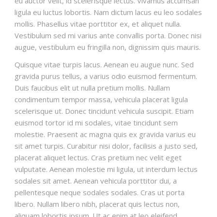
eu auctor velit, id scelerisque lectus. Vivamus accumsan
ligula eu luctus lobortis. Nam dictum lacus eu leo sodales
mollis. Phasellus vitae porttitor ex, et aliquet nulla.
Vestibulum sed mi varius ante convallis porta. Donec nisi
augue, vestibulum eu fringilla non, dignissim quis mauris.
Quisque vitae turpis lacus. Aenean eu augue nunc. Sed
gravida purus tellus, a varius odio euismod fermentum.
Duis faucibus elit ut nulla pretium mollis. Nullam
condimentum tempor massa, vehicula placerat ligula
scelerisque ut. Donec tincidunt vehicula suscipit. Etiam
euismod tortor id mi sodales, vitae tincidunt sem
molestie. Praesent ac magna quis ex gravida varius eu
sit amet turpis. Curabitur nisi dolor, facilisis a justo sed,
placerat aliquet lectus. Cras pretium nec velit eget
vulputate. Aenean molestie mi ligula, ut interdum lectus
sodales sit amet. Aenean vehicula porttitor dui, a
pellentesque neque sodales sodales. Cras ut porta
libero. Nullam libero nibh, placerat quis lectus non,
aliquam lobortis ipsum. Ut ac enim at leo eleifend