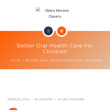
TRATAMIENTOS
CONTACTO
INICIO
Better Oral Health Care For
NUESTRO EQUIPO
Children
HOME
BETTER ORAL HEALTH CARE FOR CHILDREN
TRATAMIENTOS
CONTACTO
9 MARZO, 2016
BY
AGUSTIN
IN
SIN CATEGORÍA