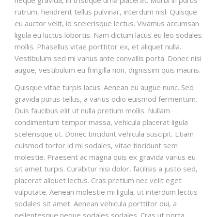
neque gravida, in tristique urna placerat. Morbi in purus
rutrum, hendrerit tellus pulvinar, interdum nisl. Quisque
eu auctor velit, id scelerisque lectus. Vivamus accumsan
ligula eu luctus lobortis. Nam dictum lacus eu leo sodales
mollis. Phasellus vitae porttitor ex, et aliquet nulla.
Vestibulum sed mi varius ante convallis porta. Donec nisi
augue, vestibulum eu fringilla non, dignissim quis mauris.
Quisque vitae turpis lacus. Aenean eu augue nunc. Sed
gravida purus tellus, a varius odio euismod fermentum.
Duis faucibus elit ut nulla pretium mollis. Nullam
condimentum tempor massa, vehicula placerat ligula
scelerisque ut. Donec tincidunt vehicula suscipit. Etiam
euismod tortor id mi sodales, vitae tincidunt sem
molestie. Praesent ac magna quis ex gravida varius eu
sit amet turpis. Curabitur nisi dolor, facilisis a justo sed,
placerat aliquet lectus. Cras pretium nec velit eget
vulputate. Aenean molestie mi ligula, ut interdum lectus
sodales sit amet. Aenean vehicula porttitor dui, a
pellentesque neque sodales sodales. Cras ut porta