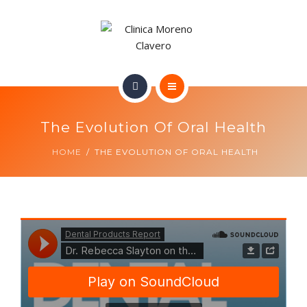
TRATAMIENTOS
CONTACTO
INICIO
The Evolution Of Oral Health
NUESTRO EQUIPO
HOME
THE EVOLUTION OF ORAL HEALTH
TRATAMIENTOS
CONTACTO