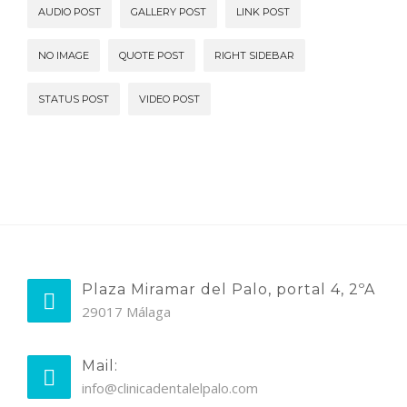
AUDIO POST
GALLERY POST
LINK POST
NO IMAGE
QUOTE POST
RIGHT SIDEBAR
STATUS POST
VIDEO POST
Plaza Miramar del Palo, portal 4, 2ºA
29017 Málaga
Mail:
info@clinicadentalelpalo.com